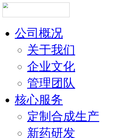
公司概况
关于我们
企业文化
管理团队
核心服务
定制合成生产
新药研发