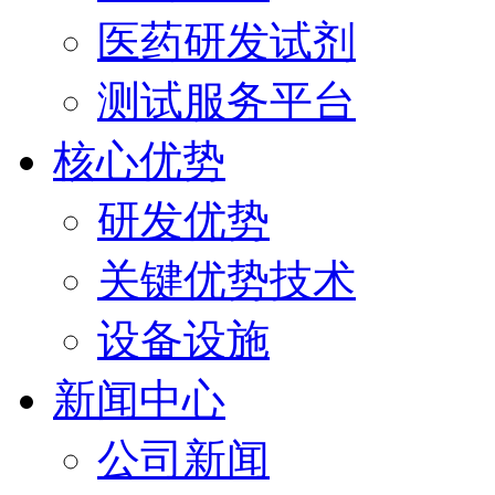
医药研发试剂
测试服务平台
核心优势
研发优势
关键优势技术
设备设施
新闻中心
公司新闻