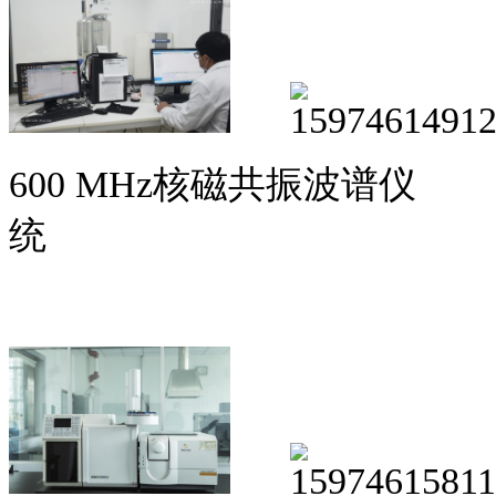
600 MHz核磁共振波
统